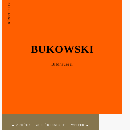
KÜNSTLERIN
BUKOWSKI
Bildhauerei
← ZURÜCK
ZUR ÜBERSICHT
WEITER →