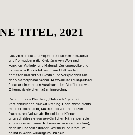
NE TITEL, 2021
Die Arbeiten dieses Projekts reflektieren in Material
und Formgebung die Kreisläufe von Wert und
Funktion, Ästhetik und Material. Der ungewollte und
verworfene Kunststoff wird dem Müllkreislauf
entrissen und tritt als Gestalt und Versprechen aus
der Metamorphose hervor. Kraftvoll und raumgreifend
findet er einen neuen Ausdruck, dem Verführung wie
Erkenntnis gleichermaßen innewohnt.
Die stehenden Plastiken, „Nährende“ genannt,
versinnbildlichen eine Art Rettung: Dann, wenn nichts
mehr ist, nichts lebt, tauchen sie auf und setzen
fruchtbaren Nektar ab. Ihr goldener Körper
unterscheidet sie von gewöhnlichen Nährenden (die
schon in einer meiner früheren Arbeiten auftauchen),
denn ihr Handeln erfordert Weisheit und Kraft, um
selbst in Ödnis wirkungsvoll zu sein.