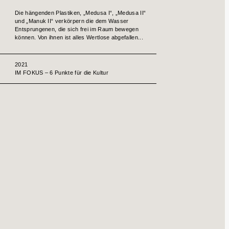
Die hängenden Plastiken, „Medusa I“, „Medusa II“
und „Manuk II“ verkörpern die dem Wasser
Entsprungenen, die sich frei im Raum bewegen
können. Von ihnen ist alles Wertlose abgefallen...
2021
IM FOKUS – 6 Punkte für die Kultur