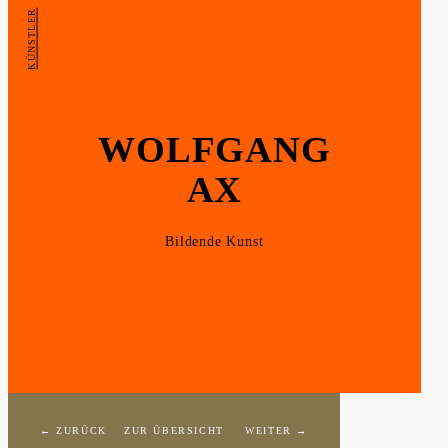
KÜNSTLER
WOLFGANG
AX
Bildende Kunst
← ZURÜCK
ZUR ÜBERSICHT
WEITER →