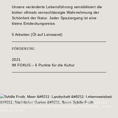
Unsere veränderte Lebensführung sensibilisiert die
bisher oftmals vernachlässigte Wahrnehmung der
Schönheit der Natur. Jeder Spaziergang ist eine
kleine Entdeckungsreise.
5 Arbeiten (Öl auf Leinwand)
FÖRDERUNG
2021
IM FOKUS – 6 Punkte für die Kultur
MEERESBUCHT - ÖL AUF LEINWAND - 120 X 80 CM DAS AUFGEWÜHLTE
MEER STEHT METAPHORISCH FÜR UNSERE HEUTIGE ZEIT. DIE ZUKUNFT
LIEGT HINTER DER ANSCHEINEND UNPASSIERBAREN DURCHFAHRT. , FOTO:
SYBILLE FRUTH