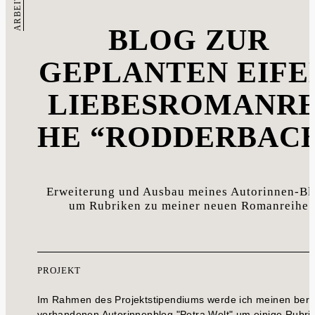
ARBEIT
BLOG ZUR
GEPLANTEN EIFE
LIEBESROMANRE
HE “RODDERBAC
Erweiterung und Ausbau meines Autorinnen-Bl
um Rubriken zu meiner neuen Romanreihe
PROJEKT
Im Rahmen des Projektstipendiums werde ich meinen bere
vorhandenen Autorinnenblog "Petra Welt" um einige Rubri